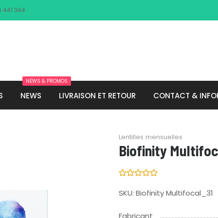
4 441 344
NEWS & PROMOS
S
NEWS
LIVRAISON ET RETOUR
CONTACT & INFO
Lentilles mensuelles
Biofinity Multifo
SKU:
Biofinity Multifocal_31
Fabricant