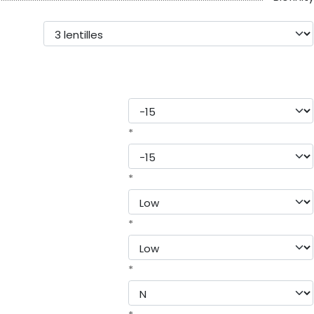
*
*
*
*