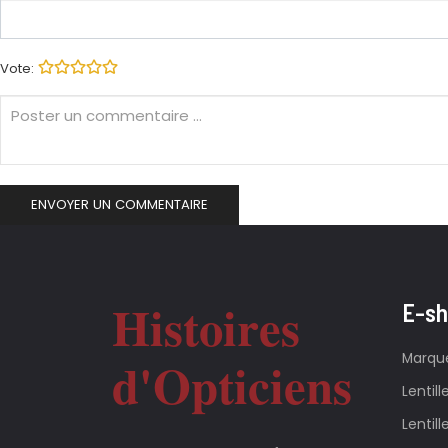
Vote:
Histoires
E-s
d'Opticiens
Marqu
Lentil
Lentill