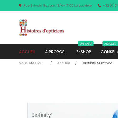
Rue Sylvain Guyaux 13/A - 7100 La Louvière
+32 (0)6
ON SALE!
ASTUCES
ACCUEIL
A PROPOS...
E-SHOP
CONSEIL
Vous êtes ici :
Accueil
Biofinity Multifocal