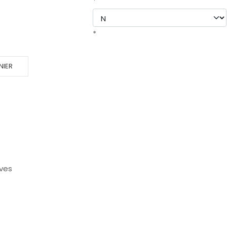
*
*
NIER
ives