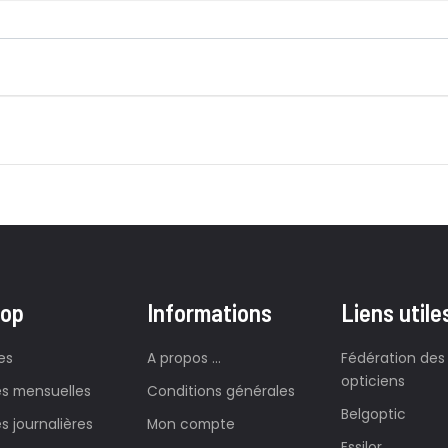
hop
Informations
Liens utile
es
A propos ...
Fédération des
opticiens
les mensuelles
Conditions générales
Belgoptic
es journalières
Mon compte
Essilor